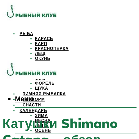
РЫБА
КАРАСЬ
КАРП
КРАСНОПЕРКА
ЛЕЩ
ОКУНЬ
ОСЕТР
ПЛОТВА
САЗАН
СОМ
ФОРЕЛЬ
ЩУКА
ЗИМНЯЯ РЫБАЛКА
Меню
ПРИКОРМ
СНАСТИ
КАЛЕНДАРЬ
ЗИМА
Катушки Shimano
ВЕСНА
ЛЕТО
ОСЕНЬ