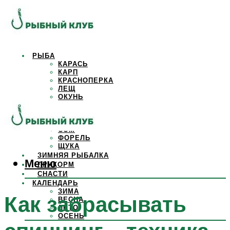
РЫБА
КАРАСЬ
КАРП
КРАСНОПЕРКА
ЛЕЩ
ОКУНЬ
ОСЕТР
ПЛОТВА
САЗАН
СОМ
ФОРЕЛЬ
ЩУКА
ЗИМНЯЯ РЫБАЛКА
Меню
ПРИКОРМ
СНАСТИ
КАЛЕНДАРЬ
ЗИМА
Как забрасывать
ВЕСНА
ЛЕТО
ОСЕНЬ