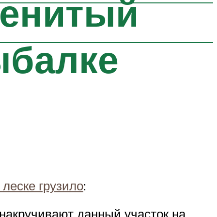
менитый
ыбалке
 леске грузило
:
м накручивают данный участок на