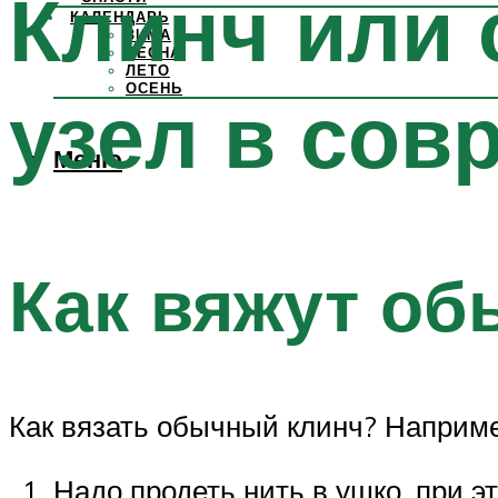
Клинч или
КАЛЕНДАРЬ
ЗИМА
ВЕСНА
ЛЕТО
ОСЕНЬ
узел в сов
Меню
Как вяжут об
Как вязать обычный клинч? Наприм
Надо продеть нить в ушко, при э