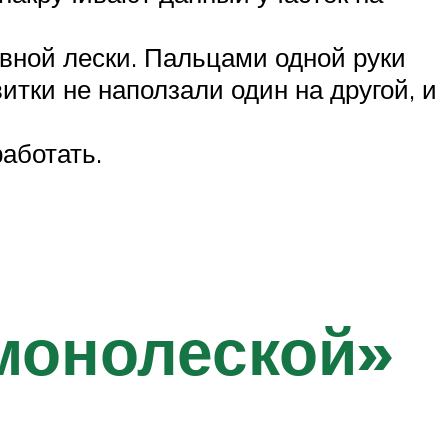
овной лески. Пальцами одной руки
итки не наползали один на другой, и
аботать.
«монолеской»