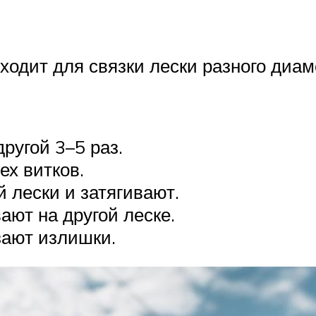
одит для связки лески разного диаме
ругой 3–5 раз.
ех витков.
 лески и затягивают.
ют на другой леске.
зают излишки.