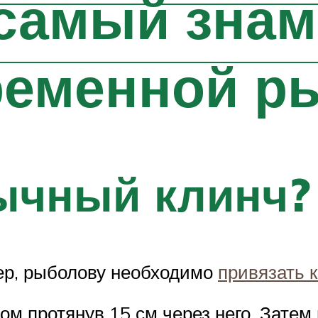
 самый зна
ременной р
ычный клинч?
ер, рыболову необходимо
привязать к
том протянув 15 см через него. Зате