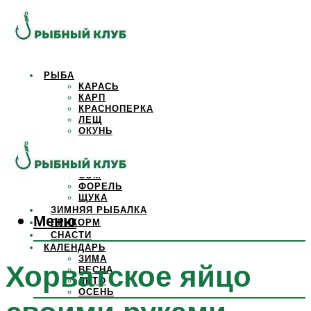
РЫБА
КАРАСЬ
КАРП
КРАСНОПЕРКА
ЛЕЩ
ОКУНЬ
ОСЕТР
ПЛОТВА
САЗАН
СОМ
ФОРЕЛЬ
ЩУКА
ЗИМНЯЯ РЫБАЛКА
Меню
ПРИКОРМ
СНАСТИ
КАЛЕНДАРЬ
ЗИМА
Хорватское яйцо
ВЕСНА
ЛЕТО
ОСЕНЬ