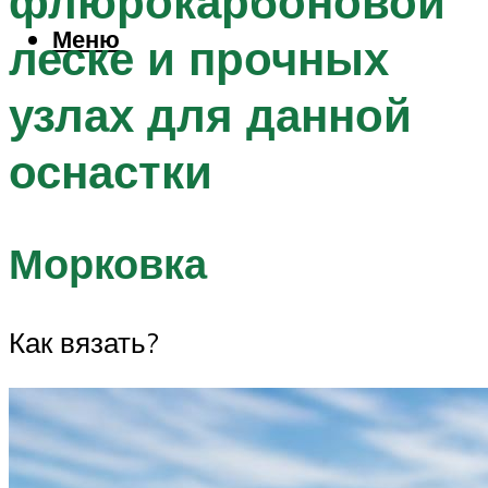
флюрокарбоновой
Меню
леске и прочных
узлах для данной
оснастки
Морковка
Как вязать?