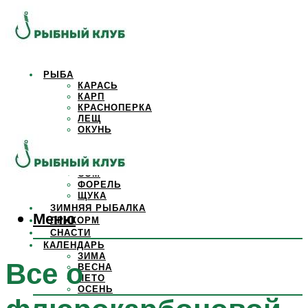
РЫБА
КАРАСЬ
КАРП
КРАСНОПЕРКА
ЛЕЩ
ОКУНЬ
ОСЕТР
ПЛОТВА
САЗАН
СОМ
ФОРЕЛЬ
ЩУКА
ЗИМНЯЯ РЫБАЛКА
Меню
ПРИКОРМ
СНАСТИ
КАЛЕНДАРЬ
ЗИМА
Все о
ВЕСНА
ЛЕТО
ОСЕНЬ