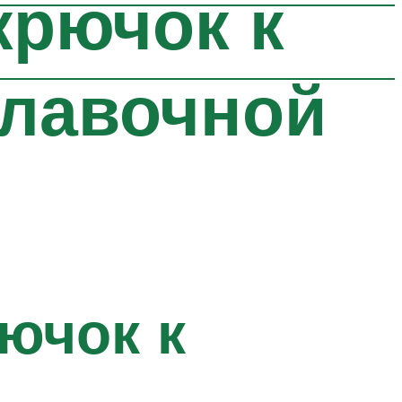
крючок к
плавочной
ючок к