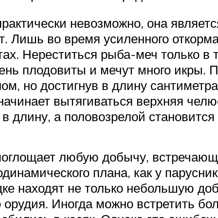
практически невозможно, она являетс
. Лишь во время усиленного откорма
ах. Нереститься рыба-меч только в 
чень плодовиты и мечут много икры.
ом, но достигнув в длину сантиметр
начинает вытягиваться верхняя челюс
 в длину, а половозрелой становится 
поглощает любую добычу, встречающу
одинамического плана, как у парусник
ке находят не только небольшую добы
о орудия. Иногда можно встретить б