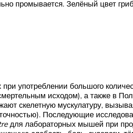
льно промывается. Зелёный цвет гриб
при употреблении большого количес
 смертельным исходом), а также в По
жают скелетную мускулатуру, вызыв
точностью). Последующие исследован
tre
для лабораторных мышей при про