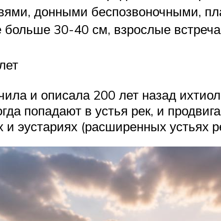
вями, донными беспозвоночными, пл
 больше 30-40 см, взрослые встреча
лет
чила и описала 200 лет назад ихтио
гда попадают в устья рек, и продвиг
х и эустариях (расширенных устьях ре