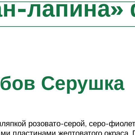
н-лапина» 
ибов Серушка
ляпкой розовато-серой, серо-фиолет
ми пластинами желтоватого окраса.