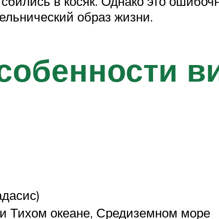
 сбились в косяк. Однако это ошибочн
шельнический образ жизни.
собенности в
дасис)
 и Тихом океане, Средиземном море