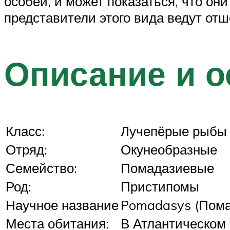
особей, и может показаться, что они
представители этого вида ведут от
Описание и о
Класс:
Лучепёрые рыбы
Отряд:
Окунеобразные
Семейство:
Помадазиевые
Род:
Пристипомы
Научное название
Pomadasys (Пома
Места обитания:
В Атлантическом