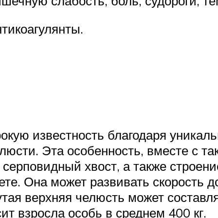
ечную слабость, боль, судороги, тё
тикоагулянты.
окую известность благодаря уникаль
люсти. Эта особенность, вместе с та
серповидный хвост, а также строени
е. Она может развивать скорость до
тая верхняя челюсть может составля
сит взросла особь в среднем 400 кг.