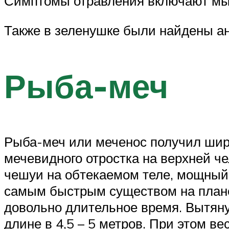
Симптомы отравления включают мыш
Также в зеленушке были найдены ан
Рыба-меч
Рыба-меч или меченос получил шир
мечевидного отростка на верхней че
чешуи на обтекаемом теле, мощный 
самым быстрым существом на планет
довольно длительное время. Вытяну
длине в 4,5 – 5 метров. При этом ве