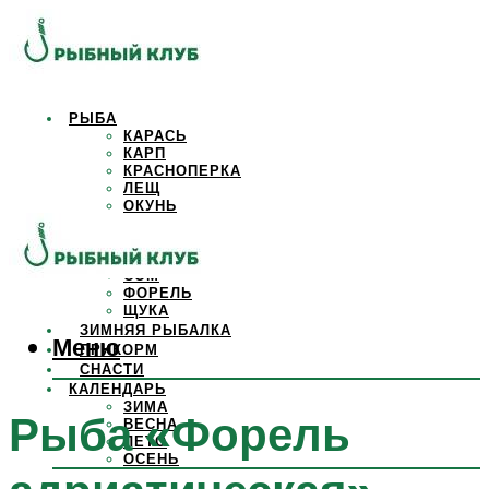
РЫБА
КАРАСЬ
КАРП
КРАСНОПЕРКА
ЛЕЩ
ОКУНЬ
ОСЕТР
ПЛОТВА
САЗАН
СОМ
ФОРЕЛЬ
ЩУКА
ЗИМНЯЯ РЫБАЛКА
Меню
ПРИКОРМ
СНАСТИ
КАЛЕНДАРЬ
ЗИМА
Рыба «Форель
ВЕСНА
ЛЕТО
ОСЕНЬ