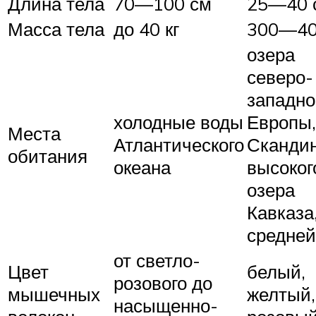
Длина тела
70—100 см
25—40 
Масса тела
до 40 кг
300—40
озера
северо-
западно
холодные воды
Европы,
Места
Атлантического
Скандин
обитания
океана
высоког
озера
Кавказа
средней
от светло-
Цвет
белый,
розового до
мышечных
желтый,
насыщенно-