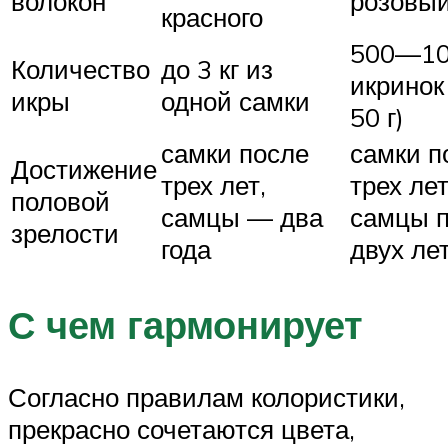
волокон
розовы
красного
500—1
Количество
до 3 кг из
икринок
икры
одной самки
50 г)
самки после
самки п
Достижение
трех лет,
трех лет
половой
самцы — два
самцы 
зрелости
года
двух ле
С чем гармонирует
Согласно правилам колористики,
прекрасно сочетаются цвета,