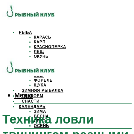
РЫБА
КАРАСЬ
КАРП
КРАСНОПЕРКА
ЛЕЩ
ОКУНЬ
ОСЕТР
ПЛОТВА
САЗАН
СОМ
ФОРЕЛЬ
ЩУКА
ЗИМНЯЯ РЫБАЛКА
Меню
ПРИКОРМ
СНАСТИ
КАЛЕНДАРЬ
ЗИМА
Техника ловли
ВЕСНА
ЛЕТО
ОСЕНЬ