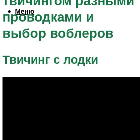
твичингом разными
Меню
проводками и
выбор воблеров
Твичинг с лодки