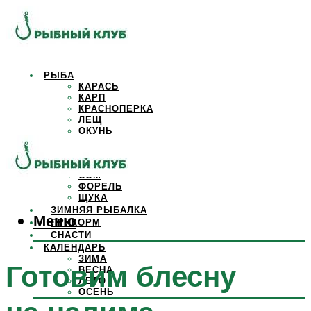
РЫБА
КАРАСЬ
КАРП
КРАСНОПЕРКА
ЛЕЩ
ОКУНЬ
ОСЕТР
ПЛОТВА
САЗАН
СОМ
ФОРЕЛЬ
ЩУКА
ЗИМНЯЯ РЫБАЛКА
Меню
ПРИКОРМ
СНАСТИ
КАЛЕНДАРЬ
ЗИМА
Готовим блесну
ВЕСНА
ЛЕТО
ОСЕНЬ