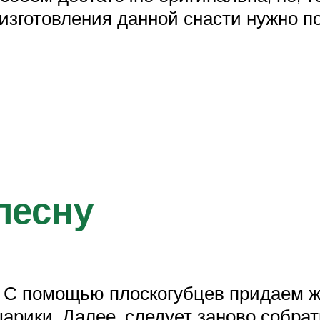
изготовления данной снасти нужно по
лесну
. С помощью плоскогубцев придаем ж
рики. Далее, следует заново собрать