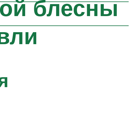
ной блесны
овли
я