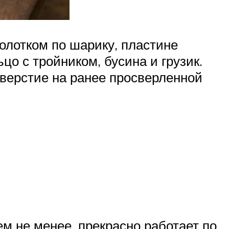
молотком по шарику, пластине
цо с тройником, бусина и грузик.
тверстие на ранее просверленной
ем не менее, прекрасно работает по