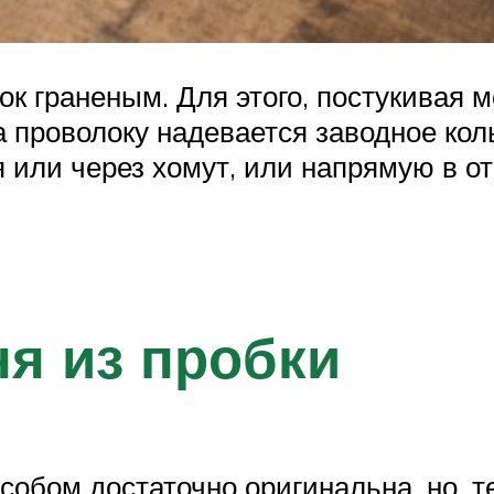
к граненым. Для этого, постукивая 
а проволоку надевается заводное коль
я или через хомут, или напрямую в о
ня из пробки
собом достаточно оригинальна, но, т