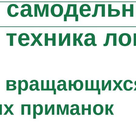
а самодель
и техника л
е вращающихс
ых приманок