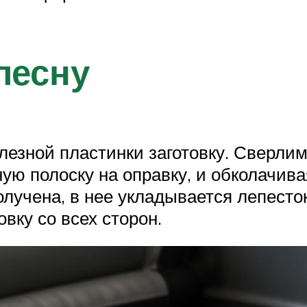
лесну
лезной пластинки заготовку. Сверлим
ную полоску на оправку, и обколачив
лучена, в нее укладывается лепесток
ку со всех сторон.