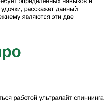
ребует определенных навыков и
т удочки, расскажет данный
ежнему являются эти две
про
ься работой ультралайт спиннинга