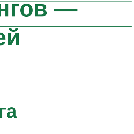
нгов —
ей
га