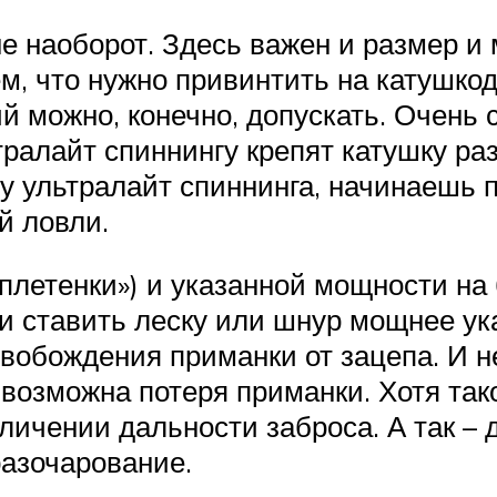
не наоборот. Здесь важен и размер и
ем, что нужно привинтить на катушко
 можно, конечно, допускать. Очень с
тралайт спиннингу крепят катушку ра
у ультралайт спиннинга, начинаешь п
й ловли.
плетенки») и указанной мощности на 
 ставить леску или шнур мощнее ука
вобождения приманки от зацепа. И н
. возможна потеря приманки. Хотя так
личении дальности заброса. А так – 
разочарование.