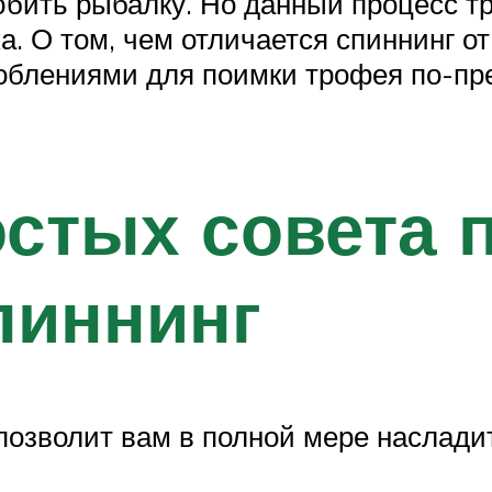
бить рыбалку. Но данный процесс т
а. О том, чем отличается спиннинг о
облениями для поимки трофея по-пр
остых совета 
пиннинг
озволит вам в полной мере насладит