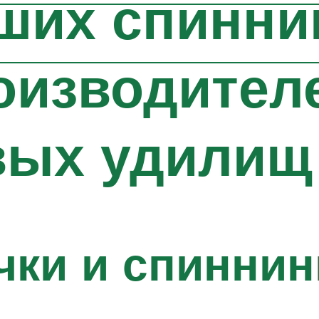
чших спинни
оизводител
вых удилищ
чки и спиннин