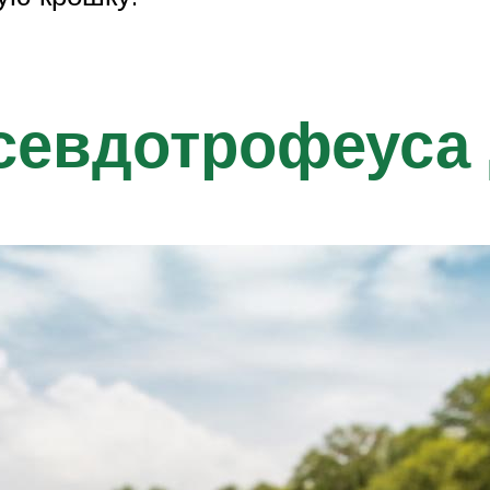
севдотрофеуса