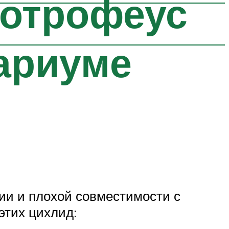
дотрофеус
ариуме
нии и плохой совместимости с
этих цихлид: