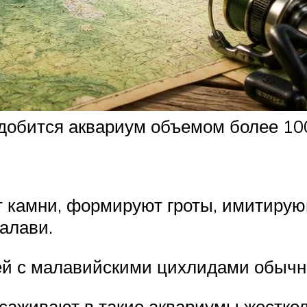
адобится аквариум объемом более 1
т камни, формируют гроты, имитирую
алави.
ей с малавийскими цихлидами обычн
аживают в такие аквариумы жесткол