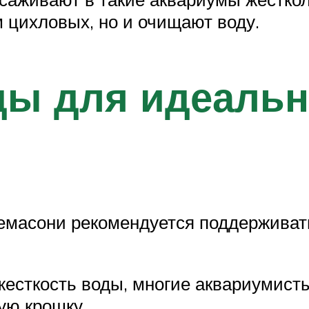
м цихловых, но и очищают воду.
ы для идеальн
емасони рекомендуется поддерживат
есткость воды, многие аквариумисты
ую крошку.