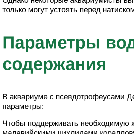
только могут устоять перед натиско
Параметры вод
содержания
В аквариуме с псевдотрофеусами Д
параметры:
Чтобы поддерживать необходимую ж
малавийскими цихлидами кораллов