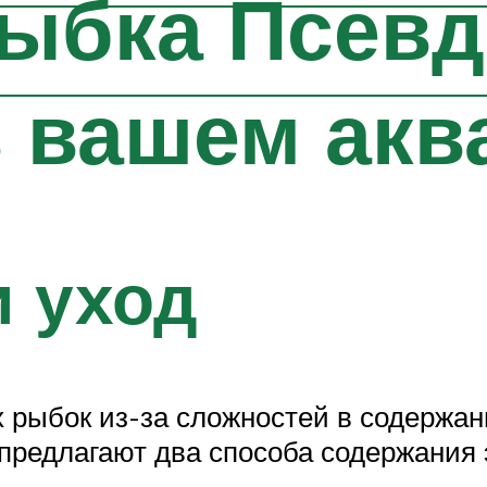
рыбка Псев
в вашем акв
 уход
х рыбок из-за сложностей в содержа
редлагают два способа содержания 