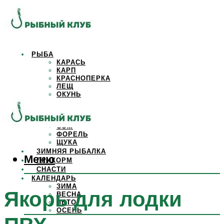
РЫБА
КАРАСЬ
КАРП
КРАСНОПЕРКА
ЛЕЩ
ОКУНЬ
ОСЕТР
ПЛОТВА
САЗАН
СОМ
ФОРЕЛЬ
ЩУКА
ЗИМНЯЯ РЫБАЛКА
Меню
ПРИКОРМ
СНАСТИ
КАЛЕНДАРЬ
ЗИМА
Якорь для лодки
ВЕСНА
ЛЕТО
ОСЕНЬ